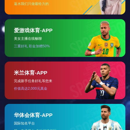
结构特点&运行原理
01
伊特舞台大幕机的整体构成
02
各核心部件的结构特点